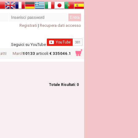
Registrati
|
Recupera dati accesso
Seguici su YouTube
atti
Marchi
10133
articoli
€ 335046.1
Totale Risultati: 0