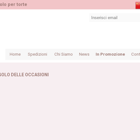
olo per torte
Home
Spedizioni
Chi Siamo
News
In Promozione
Cont
GOLO DELLE OCCASIONI