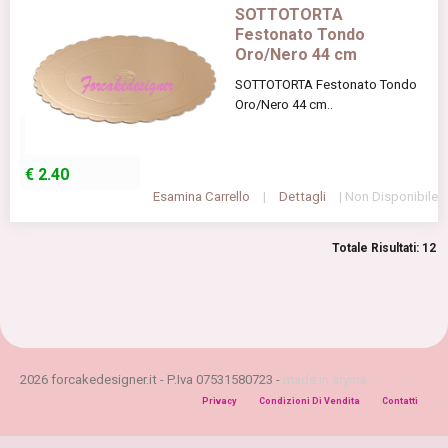
SOTTOTORTA
Festonato Tondo
Oro/Nero 44 cm
SOTTOTORTA Festonato Tondo
Oro/Nero 44 cm..
€
2.40
Esamina Carrello
|
Dettagli
| Non Disponibile
Totale Risultati: 12
2026 forcakedesigner.it - P.Iva 07531580723 -
made in aryma
Privacy
Condizioni Di Vendita
Contatti