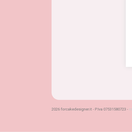
2026 forcakedesigner.it - P.Iva 07531580723 -
m