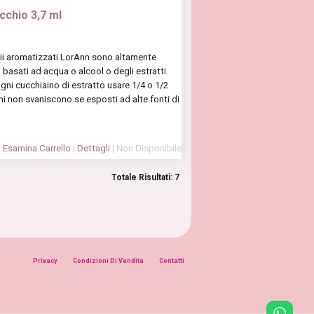
cchio 3,7 ml
lii aromatizzati LorAnn sono altamente
li basati ad acqua o alcool o degli estratti.
ogni cucchiaino di estratto usare 1/4 o 1/2
mi non svaniscono se esposti ad alte fonti di
Esamina Carrello
|
Dettagli
| Non Disponibile
Totale Risultati: 7
Privacy
Condizioni Di Vendita
Contatti