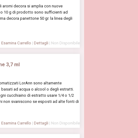
li aromi decora si amplia con nuove
 o 10 g di prodotto sono sufficienti ad
ma decora panettone 50 gr. la linea degli
Esamina Carrello
|
Dettagli
| Non Disponibile
ne 3,7 ml
aromatizzati LorAnn sono altamente
li basati ad acqua o alcool o degli estratti.
ogni cucchiaino di estratto usare 1/4 o 1/2
mi non svaniscono se esposti ad alte fonti di
Esamina Carrello
|
Dettagli
| Non Disponibile