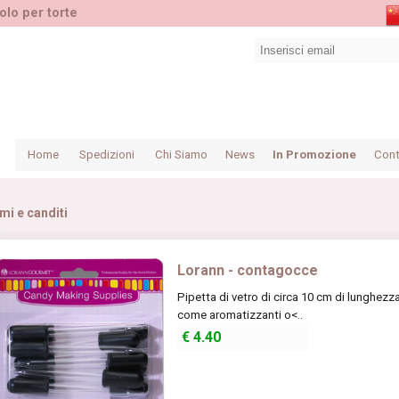
olo per torte
Home
Spedizioni
Chi Siamo
News
In Promozione
Cont
mi e canditi
Lorann - contagocce
Pipetta di vetro di circa 10 cm di lunghezza
come aromatizzanti o<..
€
4.40