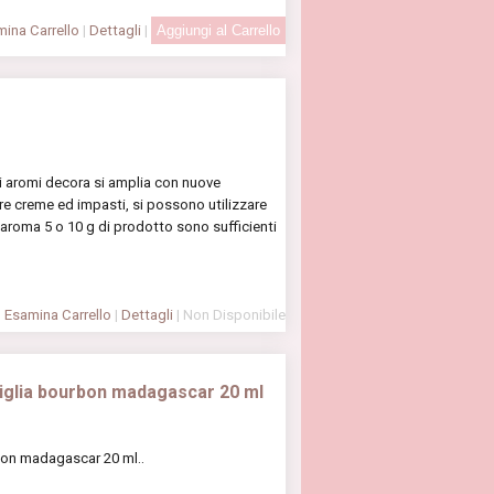
ina Carrello
|
Dettagli
|
li aromi decora si amplia con nuove
re creme ed impasti, si possono utilizzare
’aroma 5 o 10 g di prodotto sono sufficienti
Esamina Carrello
|
Dettagli
| Non Disponibile
niglia bourbon madagascar 20 ml
rbon madagascar 20 ml..