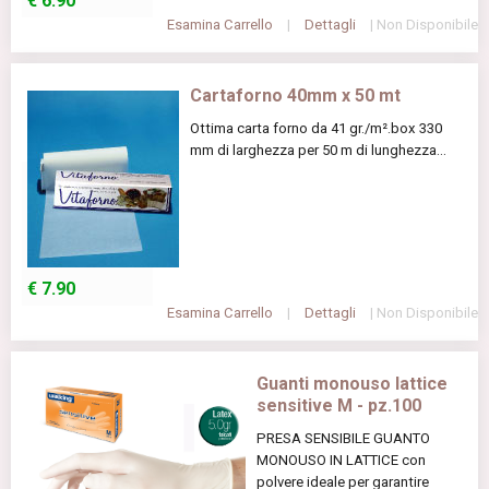
€
6.90
Esamina Carrello
|
Dettagli
| Non Disponibile
Cartaforno 40mm x 50 mt
Ottima carta forno da 41 gr./m².box 330
mm di larghezza per 50 m di lunghezza...
€
7.90
Esamina Carrello
|
Dettagli
| Non Disponibile
Guanti monouso lattice
sensitive M - pz.100
PRESA SENSIBILE GUANTO
MONOUSO IN LATTICE con
polvere ideale per garantire