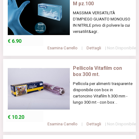
M pz.100
MASSIMA VERSATILITÀ
D’IMPIEGO GUANTO MONOUSO
IN NITRILE privo di polvere la cui
versatilit&agr..
€
6.90
Esamina Carrello
|
Dettagli
| Non Disponibile
Pellicola Vitafilm con
box 300 mt.
Pellicola per alimenti trasparente
disponibile con box in
cartoncino Vitafilm h.300 mm -
lungo 300 mt - con box ..
€
10.20
Esamina Carrello
|
Dettagli
| Non Disponibile