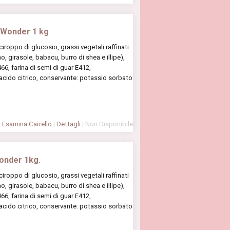
 Wonder 1 kg
oppo di glucosio, grassi vegetali raffinati
, girasole, babacu, burro di shea e illipe),
6, farina di semi di guar E412,
 acido citrico, conservante: potassio sorbato
Esamina Carrello
|
Dettagli
| Non Disponibile
onder 1kg.
oppo di glucosio, grassi vegetali raffinati
, girasole, babacu, burro di shea e illipe),
6, farina di semi di guar E412,
 acido citrico, conservante: potassio sorbato