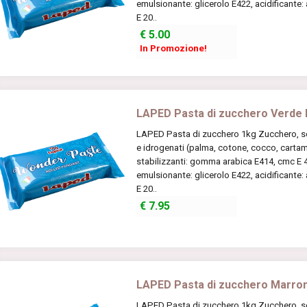
emulsionante: glicerolo E422, acidificante:
E 20..
€
5.00
In Promozione!
LAPED Pasta di zucchero Verde
LAPED Pasta di zucchero 1kg Zucchero, scir
e idrogenati (palma, cotone, cocco, cartamo
stabilizzanti: gomma arabica E414, cmc E 46
emulsionante: glicerolo E422, acidificante:
E 20..
€
7.95
LAPED Pasta di zucchero Marro
LAPED Pasta di zucchero 1kg Zucchero, scir