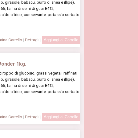
, girasole, babacu, burro di shea e illipe),
6, farina di semi di guar E412,
 acido citrico, conservante: potassio sorbato
ina Carrello
|
Dettagli
|
Wonder 1kg.
oppo di glucosio, grassi vegetali raffinati
, girasole, babacu, burro di shea e illipe),
6, farina di semi di guar E412,
 acido citrico, conservante: potassio sorbato
ina Carrello
|
Dettagli
|