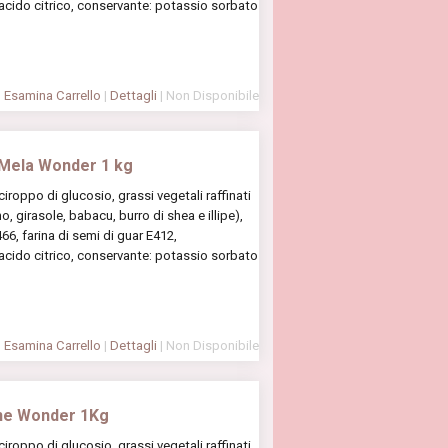
 acido citrico, conservante: potassio sorbato
Esamina Carrello
|
Dettagli
| Non Disponibile
 Mela Wonder 1 kg
oppo di glucosio, grassi vegetali raffinati
, girasole, babacu, burro di shea e illipe),
6, farina di semi di guar E412,
 acido citrico, conservante: potassio sorbato
Esamina Carrello
|
Dettagli
| Non Disponibile
ne Wonder 1Kg
oppo di glucosio, grassi vegetali raffinati