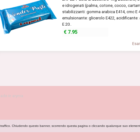
e idrogenati (palma, cotone, cocco, cartamo
stabilizzanti: gomma arabica E414, cmc E 46
emulsionante: glicerolo E422, acidificante:
E 20..
€
7.95
Esam
ade in aryma
isi sul traffico. Chiudendo questo banner, scorrendo questa pagina o cliccando qualunque suo elemen