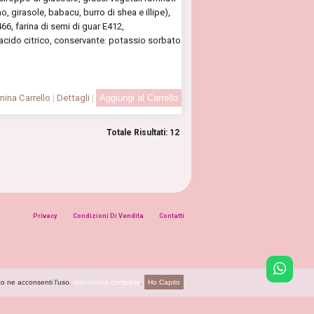
, girasole, babacu, burro di shea e illipe),
6, farina di semi di guar E412,
 acido citrico, conservante: potassio sorbato
ina Carrello
|
Dettagli
|
Totale Risultati: 12
Privacy
Condizioni Di Vendita
Contatti
to ne acconsenti l’uso.
informativa completa
.
Ho Capito