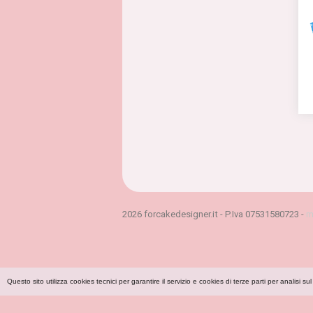
2026 forcakedesigner.it - P.Iva 07531580723 -
m
Questo sito utilizza cookies tecnici per garantire il servizio e cookies di terze parti per anal