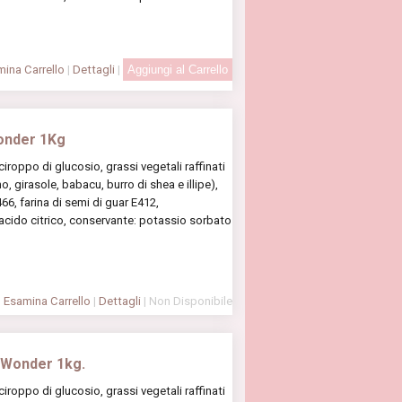
ina Carrello
|
Dettagli
|
Wonder 1Kg
oppo di glucosio, grassi vegetali raffinati
, girasole, babacu, burro di shea e illipe),
6, farina di semi di guar E412,
 acido citrico, conservante: potassio sorbato
Esamina Carrello
|
Dettagli
| Non Disponibile
 Wonder 1kg.
oppo di glucosio, grassi vegetali raffinati