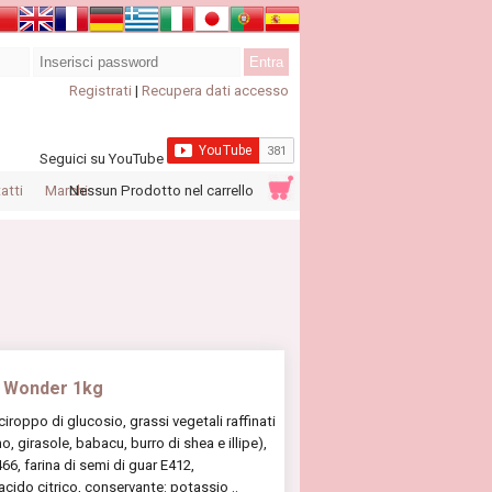
Registrati
|
Recupera dati accesso
Seguici su YouTube
atti
Marchi
Nessun Prodotto nel carrello
a Wonder 1kg
oppo di glucosio, grassi vegetali raffinati
, girasole, babacu, burro di shea e illipe),
6, farina di semi di guar E412,
acido citrico, conservante: potassio ..