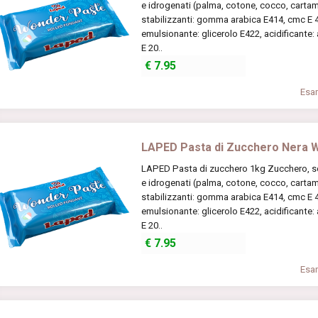
e idrogenati (palma, cotone, cocco, cartamo
stabilizzanti: gomma arabica E414, cmc E 46
emulsionante: glicerolo E422, acidificante:
E 20..
€
7.95
Esam
LAPED Pasta di Zucchero Nera 
LAPED Pasta di zucchero 1kg Zucchero, scir
e idrogenati (palma, cotone, cocco, cartamo
stabilizzanti: gomma arabica E414, cmc E 46
emulsionante: glicerolo E422, acidificante:
E 20..
€
7.95
Esam