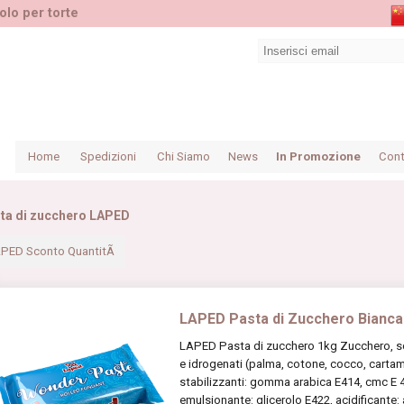
olo per torte
Home
Spedizioni
Chi Siamo
News
In Promozione
Cont
ta di zucchero LAPED
PED Sconto QuantitÃ
LAPED Pasta di Zucchero Bianc
LAPED Pasta di zucchero 1kg Zucchero, scir
e idrogenati (palma, cotone, cocco, cartamo
stabilizzanti: gomma arabica E414, cmc E 46
emulsionante: glicerolo E422, acidificante: 