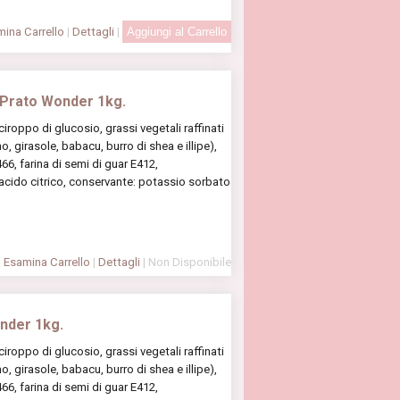
ina Carrello
|
Dettagli
|
 Prato Wonder 1kg.
oppo di glucosio, grassi vegetali raffinati
, girasole, babacu, burro di shea e illipe),
6, farina di semi di guar E412,
 acido citrico, conservante: potassio sorbato
Esamina Carrello
|
Dettagli
| Non Disponibile
nder 1kg.
oppo di glucosio, grassi vegetali raffinati
, girasole, babacu, burro di shea e illipe),
6, farina di semi di guar E412,