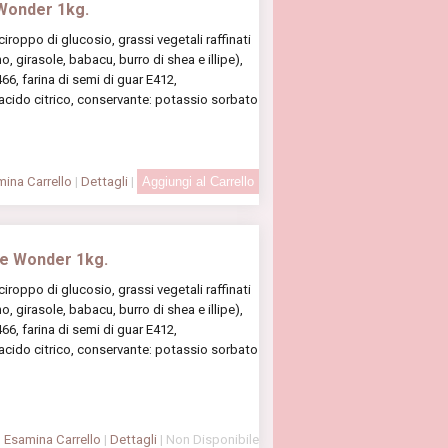
 Wonder 1kg.
oppo di glucosio, grassi vegetali raffinati
, girasole, babacu, burro di shea e illipe),
6, farina di semi di guar E412,
 acido citrico, conservante: potassio sorbato
ina Carrello
|
Dettagli
|
te Wonder 1kg.
oppo di glucosio, grassi vegetali raffinati
, girasole, babacu, burro di shea e illipe),
6, farina di semi di guar E412,
 acido citrico, conservante: potassio sorbato
Esamina Carrello
|
Dettagli
| Non Disponibile