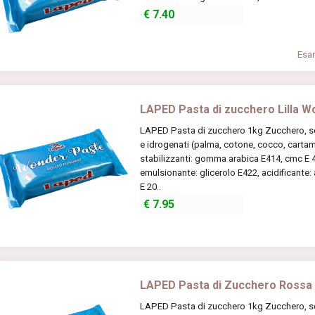
€
7.40
Esam
LAPED Pasta di zucchero Lilla 
LAPED Pasta di zucchero 1kg Zucchero, scir
e idrogenati (palma, cotone, cocco, cartamo
stabilizzanti: gomma arabica E414, cmc E 46
emulsionante: glicerolo E422, acidificante:
E 20..
€
7.95
LAPED Pasta di Zucchero Rossa
LAPED Pasta di zucchero 1kg Zucchero, scir