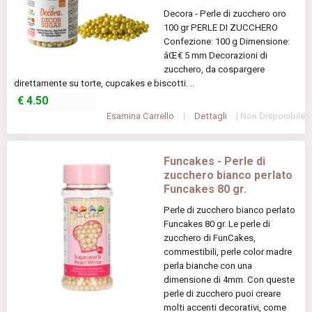
Decora - Perle di zucchero oro
100 gr PERLE DI ZUCCHERO
Confezione: 100 g Dimensione:
âŒ€ 5 mm Decorazioni di
zucchero, da cospargere
direttamente su torte, cupcakes e biscotti. ..
€
4.50
Esamina Carrello
|
Dettagli
| Non Disponibile
Funcakes - Perle di
zucchero bianco perlato
Funcakes 80 gr.
Perle di zucchero bianco perlato
Funcakes 80 gr. Le perle di
zucchero di FunCakes,
commestibili, perle color madre
perla bianche con una
dimensione di 4mm. Con queste
perle di zucchero puoi creare
molti accenti decorativi, come