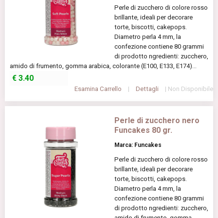
Perle di zucchero di colore rosso
brillante, ideali per decorare
torte, biscotti, cakepops.
Diametro perla 4 mm, la
confezione contiene 80 grammi
di prodotto ngredienti: zucchero,
amido di frumento, gomma arabica, colorante (E100, E133, E174)...
€
3.40
Esamina Carrello
|
Dettagli
| Non Disponibile
Perle di zucchero nero
Funcakes 80 gr.
Marca: Funcakes
Perle di zucchero di colore rosso
brillante, ideali per decorare
torte, biscotti, cakepops.
Diametro perla 4 mm, la
confezione contiene 80 grammi
di prodotto ngredienti: zucchero,
amido di frumento, gomma