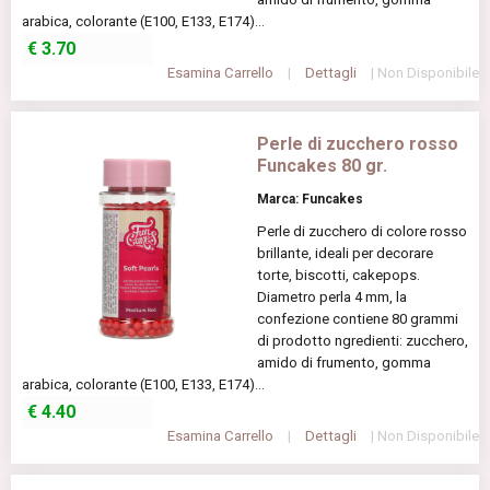
arabica, colorante (E100, E133, E174)...
€
3.70
Esamina Carrello
|
Dettagli
| Non Disponibile
Perle di zucchero rosso
Funcakes 80 gr.
Marca: Funcakes
Perle di zucchero di colore rosso
brillante, ideali per decorare
torte, biscotti, cakepops.
Diametro perla 4 mm, la
confezione contiene 80 grammi
di prodotto ngredienti: zucchero,
amido di frumento, gomma
arabica, colorante (E100, E133, E174)...
€
4.40
Esamina Carrello
|
Dettagli
| Non Disponibile