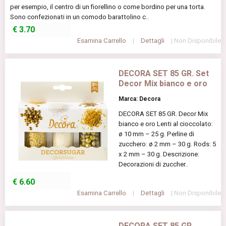
per esempio, il centro di un fiorellino o come bordino per una torta.
Sono confezionati in un comodo barattolino c..
€
3.70
Esamina Carrello
|
Dettagli
| Non Disponibile
DECORA SET 85 GR. Set
Decor Mix bianco e oro
Marca: Decora
DECORA SET 85 GR. Decor Mix
bianco e oro Lenti al cioccolato:
ø 10 mm – 25 g. Perline di
zucchero: ø 2 mm – 30 g. Rods: 5
x 2 mm – 30 g. Descrizione:
Decorazioni di zuccher..
€
6.60
Esamina Carrello
|
Dettagli
| Non Disponibile
DECORA SET 85 GR.