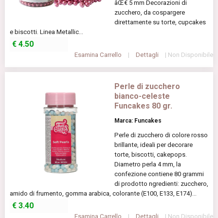
âŒ€ 5 mm Decorazioni di
zucchero, da cospargere
direttamente su torte, cupcakes
e biscotti. Linea Metallic...
€
4.50
Esamina Carrello
|
Dettagli
| Non Disponibile
Perle di zucchero
bianco-celeste
Funcakes 80 gr.
Marca: Funcakes
Perle di zucchero di colore rosso
brillante, ideali per decorare
torte, biscotti, cakepops.
Diametro perla 4 mm, la
confezione contiene 80 grammi
di prodotto ngredienti: zucchero,
amido di frumento, gomma arabica, colorante (E100, E133, E174)...
€
3.40
Esamina Carrello
|
Dettagli
| Non Disponibile