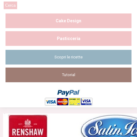
Cake Design
Pasticceria
Scopri le ricette
Tutorial