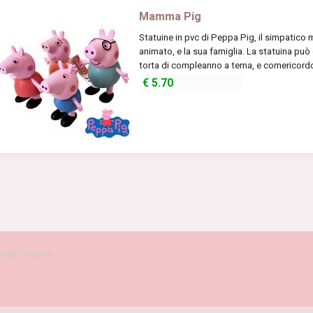
Mamma Pig
Statuine in pvc di Peppa Pig, il simpatico
animato, e la sua famiglia. La statuina pu
torta di compleanno a tema, e comericordo
€
5.70
ade in aryma