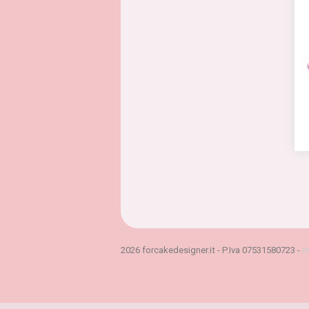
2026 forcakedesigner.it - P.Iva 07531580723 -
m