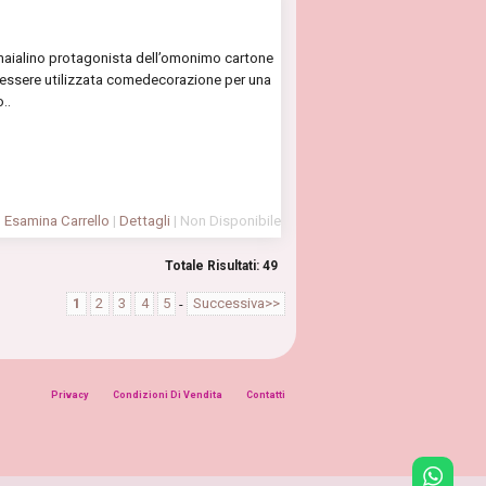
 maialino protagonista dell’omonimo cartone
ò essere utilizzata comedecorazione per una
..
Esamina Carrello
|
Dettagli
| Non Disponibile
Totale Risultati: 49
1
2
3
4
5
-
Successiva>>
Privacy
Condizioni Di Vendita
Contatti