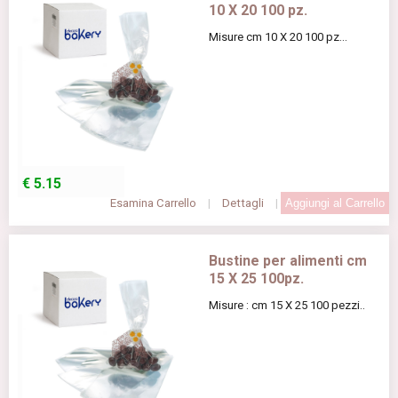
10 X 20 100 pz.
Misure cm 10 X 20 100 pz...
€
5.15
Esamina Carrello
|
Dettagli
|
Bustine per alimenti cm
15 X 25 100pz.
Misure : cm 15 X 25 100 pezzi..