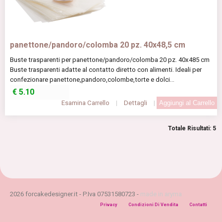
panettone/pandoro/colomba 20 pz. 40x48,5 cm
Buste trasparenti per panettone/pandoro/colomba 20 pz. 40x485 cm
Buste trasparenti adatte al contatto diretto con alimenti. Ideali per
confezionare panettone,pandoro,colombe,torte e dolci...
€
5.10
Esamina Carrello
|
Dettagli
|
Totale Risultati: 5
2026 forcakedesigner.it - P.Iva 07531580723 -
made in aryma
Privacy
Condizioni Di Vendita
Contatti