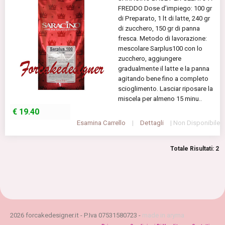
FREDDO Dose d’impiego: 100 gr
di Preparato, 1 lt di latte, 240 gr
di zucchero, 150 gr di panna
fresca. Metodo di lavorazione:
mescolare Sarplus100 con lo
zucchero, aggiungere
gradualmente il latte e la panna
agitando bene fino a completo
scioglimento. Lasciar riposare la
miscela per almeno 15 minu..
€
19.40
Esamina Carrello
|
Dettagli
| Non Disponibile
Totale Risultati: 2
2026 forcakedesigner.it - P.Iva 07531580723 -
made in aryma