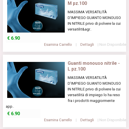
M pz.100
MASSIMA VERSATILITÀ
D’IMPIEGO GUANTO MONOUSO
IN NITRILE privo di polvere la cui
versatilit&agr..
€
6.90
Esamina Carrello
|
Dettagli
| Non Disponibile
Guanti monouso nitrile -
L pz.100
MASSIMA VERSATILITÀ
D’IMPIEGO GUANTO MONOUSO
IN NITRILE privo di polvere la cui
versatilità di impiego lo ha reso
fra i prodotti maggiormente
app..
€
6.90
Esamina Carrello
|
Dettagli
| Non Disponibile