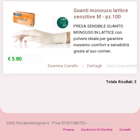
Guanti monouso lattice
sensitive M - pz.100
PRESA SENSIBILE GUANTO
MONOUSO IN LATTICE con
polvere ideale per garantire
massimo comfort e sensibilità
grazie al suo conten..
€
5.80
Esamina Carrello
|
Dettagli
| Non Disponibile
Totale Risultati: 3
2026 forcakedesigner.it - P.Iva 07531580723 -
made in aryma
Privacy
Condizioni Di Vendita
Contatti