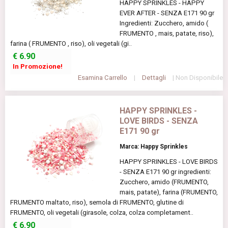
HAPPY SPRINKLES - HAPPY
EVER AFTER - SENZA E171 90 gr
Ingredienti: Zucchero, amido (
FRUMENTO , mais, patate, riso),
farina ( FRUMENTO , riso), oli vegetali (gi..
€
6.90
In Promozione!
Esamina Carrello
|
Dettagli
| Non Disponibile
HAPPY SPRINKLES -
LOVE BIRDS - SENZA
E171 90 gr
Marca: Happy Sprinkles
HAPPY SPRINKLES - LOVE BIRDS
- SENZA E171 90 gr ingredienti:
Zucchero, amido (FRUMENTO,
mais, patate), farina (FRUMENTO,
FRUMENTO maltato, riso), semola di FRUMENTO, glutine di
FRUMENTO, oli vegetali (girasole, colza, colza completament..
€
6.90