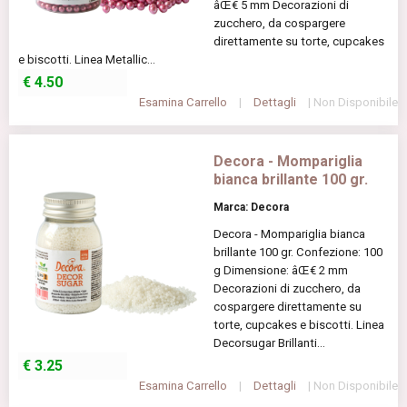
âŒ€ 5 mm Decorazioni di
zucchero, da cospargere
direttamente su torte, cupcakes
e biscotti. Linea Metallic...
€
4.50
Esamina Carrello
|
Dettagli
| Non Disponibile
Decora - Mompariglia
bianca brillante 100 gr.
Marca: Decora
Decora - Mompariglia bianca
brillante 100 gr. Confezione: 100
g Dimensione: âŒ€ 2 mm
Decorazioni di zucchero, da
cospargere direttamente su
torte, cupcakes e biscotti. Linea
Decorsugar Brillanti...
€
3.25
Esamina Carrello
|
Dettagli
| Non Disponibile