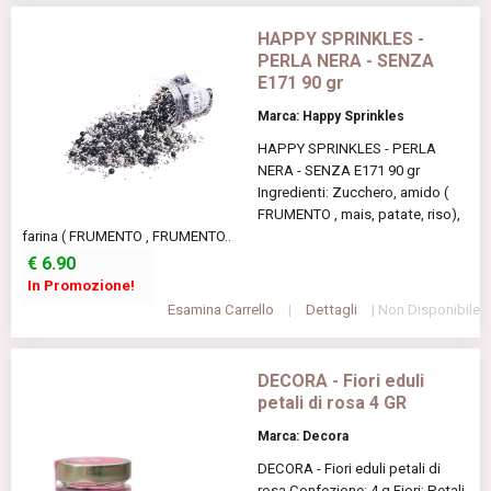
HAPPY SPRINKLES -
PERLA NERA - SENZA
E171 90 gr
Marca: Happy Sprinkles
HAPPY SPRINKLES - PERLA
NERA - SENZA E171 90 gr
Ingredienti: Zucchero, amido (
FRUMENTO , mais, patate, riso),
farina ( FRUMENTO , FRUMENTO..
€
6.90
In Promozione!
Esamina Carrello
|
Dettagli
| Non Disponibile
DECORA - Fiori eduli
petali di rosa 4 GR
Marca: Decora
DECORA - Fiori eduli petali di
rosa Confezione: 4 g Fiori: Petali