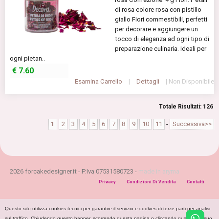
di rosa colore rosa con pistillo
giallo Fiori commestibili, perfetti
per decorare e aggiungere un
tocco di eleganza ad ogni tipo di
preparazione culinaria. Ideali per
ogni pietan..
€
7.60
Esamina Carrello
|
Dettagli
| Non Disponibile
Totale Risultati: 126
1
2
3
4
5
6
7
8
9
10
11
-
Successiva>>
2026 forcakedesigner.it - P.Iva 07531580723 -
made in aryma
Privacy
Condizioni Di Vendita
Contatti
Questo sito utilizza cookies tecnici per garantire il servizio e cookies di terze parti per analisi
sul traffico. Chiudendo questo banner, scorrendo questa pagina o cliccando qualunque suo