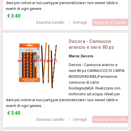
dare più colore ai tuoi party,per personalizzare i tuoi sweet table e
eventi di ogni genere. ..
€
3.40
Esamina Carrello
|
Dettagli
|
Decora - Cannucce
arancio e nere 80 pz
Marca: Decora
Decora - Cannucce arancio e
nere 80 pz CANNUCCE DI CARTA
BIODEGRADABILIFantasiose
cannucce di carta
biodegradabili. Realizzate con
inchiostro ad acqua. Ideali per
dare più colore ai tuoi party,per personalizzare i tuoi sweet table e
eventi di ogni genere. ..
€
3.40
Esamina Carrello
|
Dettagli
|