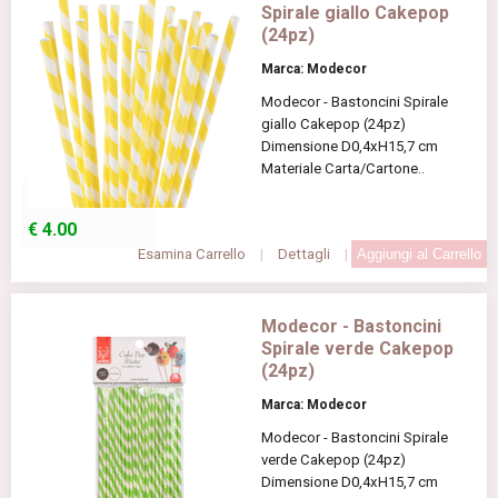
Spirale giallo Cakepop
(24pz)
Marca: Modecor
Modecor - Bastoncini Spirale
giallo Cakepop (24pz)
Dimensione D0,4xH15,7 cm
Materiale Carta/Cartone..
€
4.00
Esamina Carrello
|
Dettagli
|
Modecor - Bastoncini
Spirale verde Cakepop
(24pz)
Marca: Modecor
Modecor - Bastoncini Spirale
verde Cakepop (24pz)
Dimensione D0,4xH15,7 cm