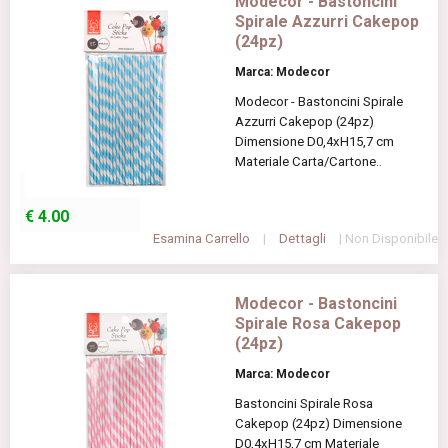
Modecor - Bastoncini
Spirale Azzurri Cakepop
(24pz)
Marca: Modecor
Modecor - Bastoncini Spirale
Azzurri Cakepop (24pz)
Dimensione D0,4xH15,7 cm
Materiale Carta/Cartone..
€
4.00
Esamina Carrello
|
Dettagli
| Non Disponibile
Modecor - Bastoncini
Spirale Rosa Cakepop
(24pz)
Marca: Modecor
Bastoncini Spirale Rosa
Cakepop (24pz) Dimensione
D0,4xH15,7 cm Materiale