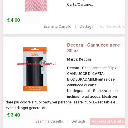
Carta/Cartone..
€
4.00
Esamina Carrello
|
Dettagli
| Non Disponibile
Decora - Cannucce nere
80 pz
Marca: Decora
Decora - Cannucce nere 80 pz
CANNUCCE DI CARTA
BIODEGRADABILIFantasiose
cannucce di carta
biodegradabili. Realizzate con
inchiostro ad acqua. Ideali per
dare più colore ai tuoi party,per personalizzare i tuoi sweet table e
eventi di ogni genere. di..
€
3.40
Esamina Carrello
|
Dettagli
|