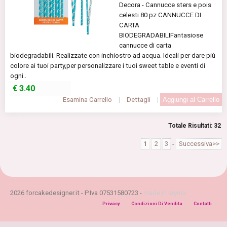
Decora - Cannucce sters e pois
celesti 80 pz CANNUCCE DI
CARTA
BIODEGRADABILIFantasiose
cannucce di carta
biodegradabili. Realizzate con inchiostro ad acqua. Ideali per dare più
colore ai tuoi party,per personalizzare i tuoi sweet table e eventi di
ogni..
€
3.40
Esamina Carrello
|
Dettagli
|
Totale Risultati: 32
1
2
3
-
Successiva>>
2026 forcakedesigner.it - P.Iva 07531580723 -
made in aryma
Privacy
Condizioni Di Vendita
Contatti