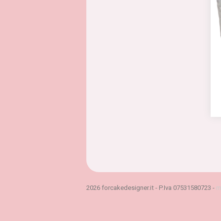
2026 forcakedesigner.it - P.Iva 07531580723 -
m