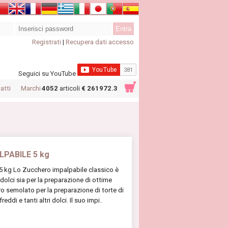
Registrati
|
Recupera dati accesso
Seguici su YouTube
atti
Marchi
4052
articoli
€ 261972.3
LPABILE 5 kg
kg Lo Zucchero impalpabile classico è
 dolci sia per la preparazione di ottime
ro semolato per la preparazione di torte di
ddi e tanti altri dolci. Il suo impi..