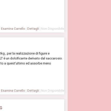
Esamina Carrello
|
Dettagli
| Non Disponibile
kg , per la realizzazione di figure e
T è un dolcificante derivato dal saccarosio.
etto a quest’ultimo ed assorbe meno
Esamina Carrello
|
Dettagli
| Non Disponibile
KG