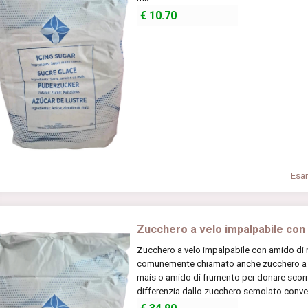
€
10.70
Esam
Zucchero a velo impalpabile con
Zucchero a velo impalpabile con amido di 
comunemente chiamato anche zucchero a ve
mais o amido di frumento per donare scorr
differenzia dallo zucchero semolato conven