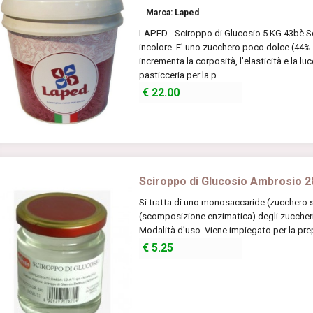
Marca: Laped
LAPED - Sciroppo di Glucosio 5 KG 43bè Sc
incolore. E’ uno zucchero poco dolce (44% 
incrementa la corposità, l’elasticità e la l
pasticceria per la p..
€
22.00
Sciroppo di Glucosio Ambrosio 2
Si tratta di uno monosaccaride (zucchero 
(scomposizione enzimatica) degli zuccher
Modalità d’uso. Viene impiegato per la prep
€
5.25