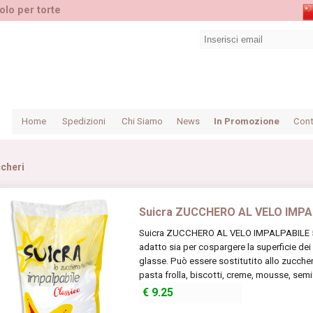
olo per torte
Home
Spedizioni
Chi Siamo
News
In Promozione
Cont
cheri
Suicra ZUCCHERO AL VELO IMPA
Suicra ZUCCHERO AL VELO IMPALPABILE 5 
adatto sia per cospargere la superficie dei
glasse. Può essere sostitutito allo zucche
pasta frolla, biscotti, creme, mousse, semifre
€
9.25