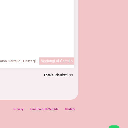
ina Carrello
|
Dettagli
|
Totale Risultati: 11
Privacy
Condizioni Di Vendita
Contatti