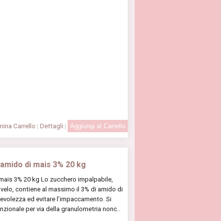
ina Carrello
|
Dettagli
|
 amido di mais 3% 20 kg
mais 3% 20 kg Lo zucchero impalpabile,
lo, contiene al massimo il 3% di amido di
evolezza ed evitare l’impaccamento. Si
zionale per via della granulometria nonc..