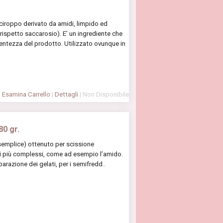
iroppo derivato da amidi, limpido ed
rispetto saccarosio). E’ un ingrediente che
ucentezza del prodotto. Utilizzato ovunque in
Esamina Carrello
|
Dettagli
| Non Disponibile
80 gr.
semplice) ottenuto per scissione
i più complessi, come ad esempio l’amido.
arazione dei gelati, per i semifredd..