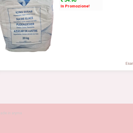
€
34.90
In Promozione!
Esam
ade in aryma