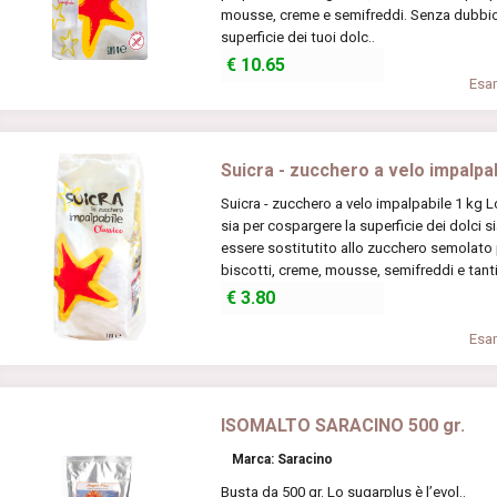
mousse, creme e semifreddi. Senza dubbio 
superficie dei tuoi dolc..
€
10.65
Esam
Suicra - zucchero a velo impalpa
Suicra - zucchero a velo impalpabile 1 kg 
sia per cospargere la superficie dei dolci 
essere sostitutito allo zucchero semolato p
biscotti, creme, mousse, semifreddi e tanti 
€
3.80
Esam
ISOMALTO SARACINO 500 gr.
Marca: Saracino
Busta da 500 gr. Lo sugarplus è l’evol..