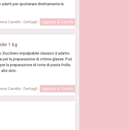
adatti per spolverare direttamente la
ina Carrello
|
Dettagli
|
bile 1 kg
Lo Zucchero impalpabile classico è adatto
sia per la preparazione di ottime glasse. Può
er la preparazione di torte di pasta frolla,
altri dolc..
ina Carrello
|
Dettagli
|