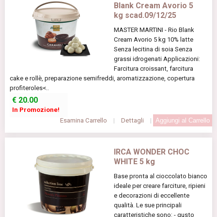
Blank Cream Avorio 5
kg scad.09/12/25
MASTER MARTINI - Rio Blank
Cream Avorio 5 kg 10% latte
Senza lecitina di soia Senza
grassi idrogenati Applicazioni:
Farcitura croissant, farcitura
cake e rollè, preparazione semifreddi, aromatizzazione, copertura
profiteroles<..
€
20.00
In Promozione!
Esamina Carrello
|
Dettagli
|
IRCA WONDER CHOC
WHITE 5 kg
Base pronta al cioccolato bianco
ideale per creare farciture, ripieni
e decorazioni di eccellente
qualità. Le sue principali
caratteristiche sono: - gusto