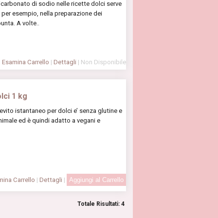
icarbonato di sodio nelle ricette dolci serve
, per esempio, nella preparazione dei
unta. A volte..
Esamina Carrello
|
Dettagli
| Non Disponibile
lci 1 kg
lievito istantaneo per dolci e’ senza glutine e
nimale ed è quindi adatto a vegani e
ina Carrello
|
Dettagli
|
Totale Risultati: 4