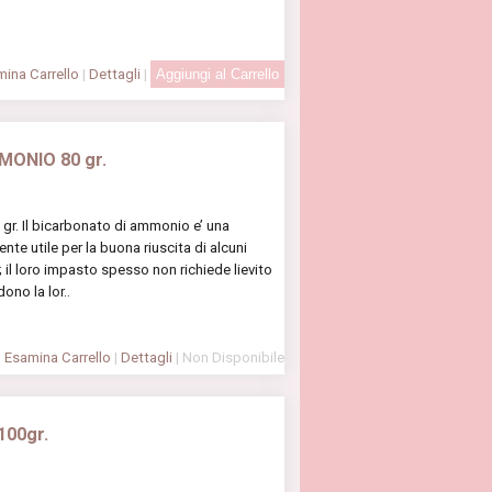
ina Carrello
|
Dettagli
|
MONIO 80 gr.
. Il bicarbonato di ammonio e’ una
e utile per la buona riuscita di alcuni
i; il loro impasto spesso non richiede lievito
ono la lor..
Esamina Carrello
|
Dettagli
| Non Disponibile
100gr.