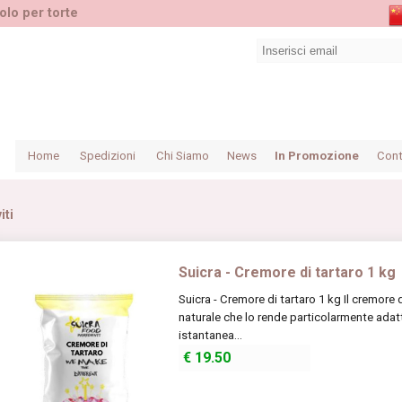
olo per torte
Home
Spedizioni
Chi Siamo
News
In Promozione
Cont
iti
Suicra - Cremore di tartaro 1 kg
Suicra - Cremore di tartaro 1 kg Il cremore 
naturale che lo rende particolarmente adatto
istantanea...
€
19.50