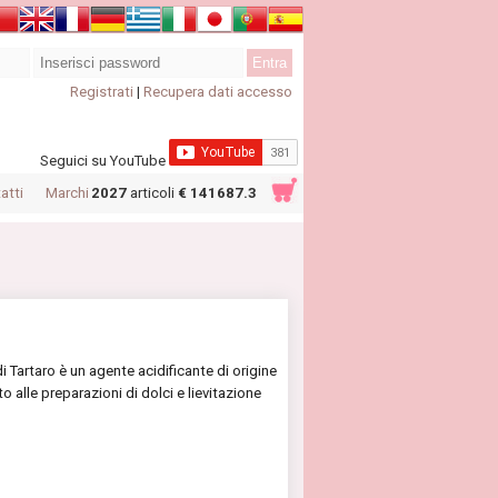
Registrati
|
Recupera dati accesso
Seguici su YouTube
atti
Marchi
2027
articoli
€ 141687.3
di Tartaro è un agente acidificante di origine
 alle preparazioni di dolci e lievitazione