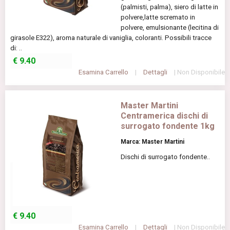
(palmisti, palma), siero di latte in
polvere,latte scremato in
polvere, emulsionante (lecitina di
girasole E322), aroma naturale di vaniglia, coloranti. Possibili tracce
di: ..
€
9.40
Esamina Carrello
|
Dettagli
| Non Disponibile
Master Martini
Centramerica dischi di
surrogato fondente 1kg
Marca: Master Martini
Dischi di surrogato fondente..
€
9.40
Esamina Carrello
|
Dettagli
| Non Disponibile