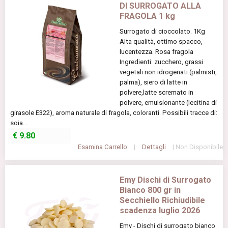
DI SURROGATO ALLA
FRAGOLA 1 kg
Surrogato di cioccolato. 1Kg
Alta qualità, ottimo spacco,
lucentezza. Rosa fragola
Ingredienti: zucchero, grassi
vegetali non idrogenati (palmisti,
palma), siero di latte in
polvere,latte scremato in
polvere, emulsionante (lecitina di
girasole E322), aroma naturale di fragola, coloranti. Possibili tracce di:
soia...
€
9.80
Esamina Carrello
|
Dettagli
| Non Disponibile
Emy Dischi di Surrogato
Bianco 800 gr in
Secchiello Richiudibile
scadenza luglio 2026
Emy - Dischi di surrogato bianco