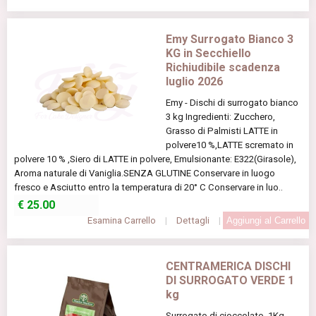
Emy Surrogato Bianco 3
KG in Secchiello
Richiudibile scadenza
luglio 2026
Emy - Dischi di surrogato bianco
3 kg Ingredienti: Zucchero,
Grasso di Palmisti LATTE in
polvere10 %,LATTE scremato in
polvere 10 % ,Siero di LATTE in polvere, Emulsionante: E322(Girasole),
Aroma naturale di Vaniglia.SENZA GLUTINE Conservare in luogo
fresco e Asciutto entro la temperatura di 20° C Conservare in luo..
€
25.00
Esamina Carrello
|
Dettagli
|
CENTRAMERICA DISCHI
DI SURROGATO VERDE 1
kg
Surrogato di cioccolato. 1Kg