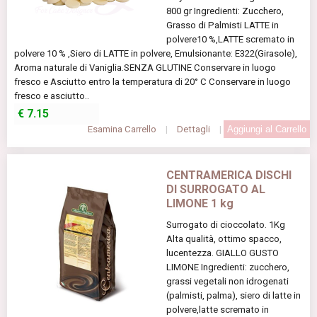
800 gr Ingredienti: Zucchero,
Grasso di Palmisti LATTE in
polvere10 %,LATTE scremato in
polvere 10 % ,Siero di LATTE in polvere, Emulsionante: E322(Girasole),
Aroma naturale di Vaniglia.SENZA GLUTINE Conservare in luogo
fresco e Asciutto entro la temperatura di 20° C Conservare in luogo
fresco e asciutto..
€
7.15
Esamina Carrello
|
Dettagli
|
CENTRAMERICA DISCHI
DI SURROGATO AL
LIMONE 1 kg
Surrogato di cioccolato. 1Kg
Alta qualità, ottimo spacco,
lucentezza. GIALLO GUSTO
LIMONE Ingredienti: zucchero,
grassi vegetali non idrogenati
(palmisti, palma), siero di latte in
polvere,latte scremato in