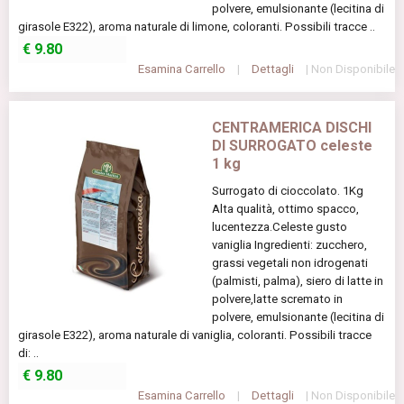
polvere, emulsionante (lecitina di
girasole E322), aroma naturale di limone, coloranti. Possibili tracce ..
€
9.80
Esamina Carrello
|
Dettagli
| Non Disponibile
CENTRAMERICA DISCHI
DI SURROGATO celeste
1 kg
Surrogato di cioccolato. 1Kg
Alta qualità, ottimo spacco,
lucentezza.Celeste gusto
vaniglia Ingredienti: zucchero,
grassi vegetali non idrogenati
(palmisti, palma), siero di latte in
polvere,latte scremato in
polvere, emulsionante (lecitina di
girasole E322), aroma naturale di vaniglia, coloranti. Possibili tracce
di: ..
€
9.80
Esamina Carrello
|
Dettagli
| Non Disponibile