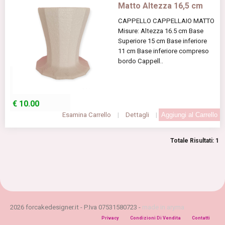
Matto Altezza 16,5 cm
CAPPELLO CAPPELLAIO MATTO
Misure: Altezza 16.5 cm Base
Superiore 15 cm Base inferiore
11 cm Base inferiore compreso
bordo Cappell..
€
10.00
Esamina Carrello
|
Dettagli
|
Totale Risultati: 1
2026 forcakedesigner.it - P.Iva 07531580723 -
made in aryma
Privacy
Condizioni Di Vendita
Contatti