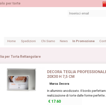
olo per torte
Home
Spedizioni
Chi Siamo
News
In Promozione
Cont
lia per Torta Rettangolare
DECORA TEGLIA PROFESSIONAL
20X30 H 7,5 CM
Marca: Decora
In alluminio anodizzato. Il bordo perfettam
realizzazione di torte dalle forme perfette..
€
17.60